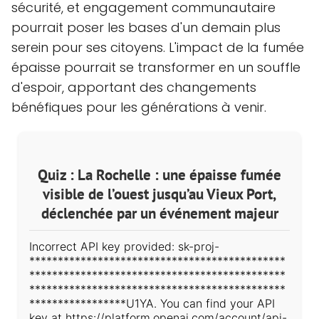
sécurité, et engagement communautaire
pourrait poser les bases d'un demain plus
serein pour ses citoyens. L'impact de la fumée
épaisse pourrait se transformer en un souffle
d'espoir, apportant des changements
bénéfiques pour les générations à venir.
Quiz : La Rochelle : une épaisse fumée
visible de l’ouest jusqu’au Vieux Port,
déclenchée par un événement majeur
Incorrect API key provided: sk-proj-
*********************************************
*********************************************
*********************************************
*****************U1YA. You can find your API
key at https://platform.openai.com/account/api-