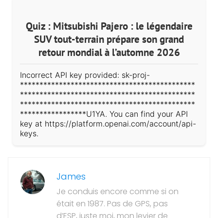
Quiz : Mitsubishi Pajero : le légendaire
SUV tout-terrain prépare son grand
retour mondial à l’automne 2026
Incorrect API key provided: sk-proj-
*********************************************
*********************************************
*********************************************
*****************U1YA. You can find your API
key at https://platform.openai.com/account/api-
keys.
James
Je conduis encore comme si on
était en 1987. Pas de GPS, pas
d’ESP, juste moi, mon levier de