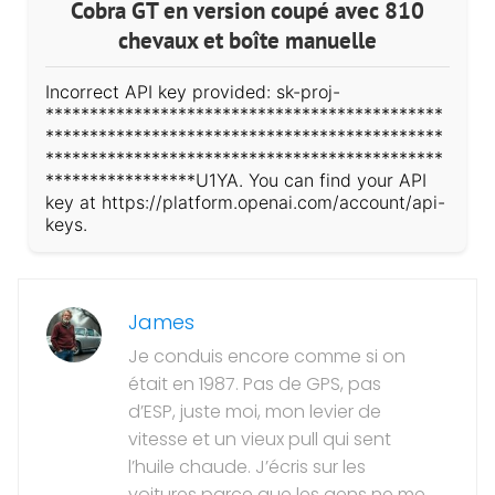
Cobra GT en version coupé avec 810
chevaux et boîte manuelle
Incorrect API key provided: sk-proj-
*********************************************
*********************************************
*********************************************
*****************U1YA. You can find your API
key at https://platform.openai.com/account/api-
keys.
James
Je conduis encore comme si on
était en 1987. Pas de GPS, pas
d’ESP, juste moi, mon levier de
vitesse et un vieux pull qui sent
l’huile chaude. J’écris sur les
voitures parce que les gens ne me