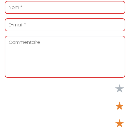
★
★
★