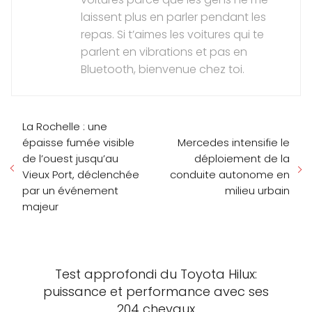
laissent plus en parler pendant les
repas. Si t’aimes les voitures qui te
parlent en vibrations et pas en
Bluetooth, bienvenue chez toi.
La Rochelle : une
épaisse fumée visible
Mercedes intensifie le
de l’ouest jusqu’au
déploiement de la
Vieux Port, déclenchée
conduite autonome en
par un événement
milieu urbain
majeur
Test approfondi du Toyota Hilux:
puissance et performance avec ses
204 chevaux