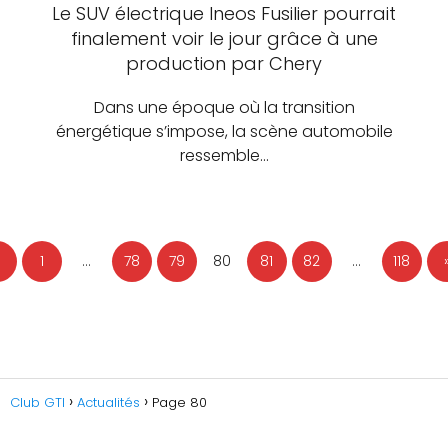
Le SUV électrique Ineos Fusilier pourrait
finalement voir le jour grâce à une
production par Chery
Dans une époque où la transition
énergétique s’impose, la scène automobile
ressemble…
1
…
78
79
80
81
82
…
118
Club GTI
Actualités
Page 80