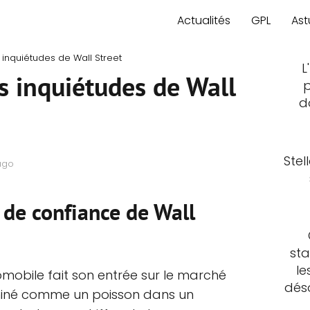
Actualités
GPL
Ast
 inquiétudes de Wall Street
L
s inquiétudes de Wall
p
d
Stel
ago
n de confiance de Wall
sta
le
mobile fait son entrée sur le marché
déso
xaminé comme un poisson dans un