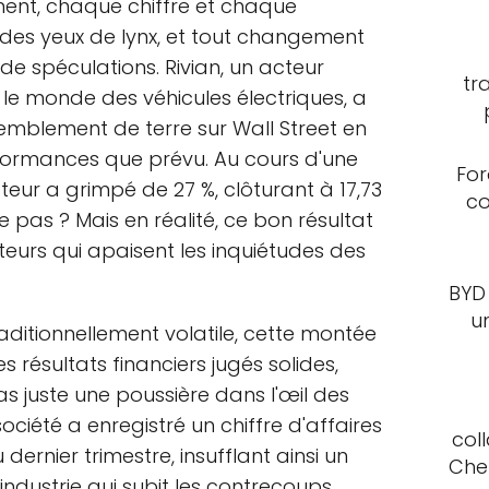
nt, chaque chiffre et chaque
des yeux de lynx, et tout changement
e spéculations. Rivian, un acteur
tr
le monde des véhicules électriques, a
blement de terre sur Wall Street en
rformances que prévu. Au cours d'une
For
cteur a grimpé de 27 %, clôturant à 17,73
co
-ce pas ? Mais en réalité, ce bon résultat
teurs qui apaisent les inquiétudes des
BYD
u
aditionnellement volatile, cette montée
 résultats financiers jugés solides,
as juste une poussière dans l'œil des
ociété a enregistré un chiffre d'affaires
col
 dernier trimestre, insufflant ainsi un
Che
industrie qui subit les contrecoups