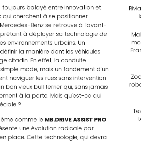
toujours balayé entre innovation et
Rivi
 qui cherchent à se positionner
 Mercedes-Benz se retrouve à l'avant-
pprêtant à déployer sa technologie de
Mal
moi
es environnements urbains. Un
Fra
éfinir la manière dont les véhicules
e citadin. En effet, la conduite
 simple mode, mais un fondement d'un
Zoo
ient naviguer les rues sans intervention
rob
on vieux bull terrier qui, sans jamais
lement à la porte. Mais qu'est-ce qui
éciale ?
Te
t
stème comme le
MB.DRIVE ASSIST PRO
présente une évolution radicale par
n place. Cette technologie, qui devra