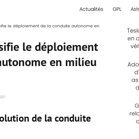
Actualités
GPL
Ast
ifie le déploiement de la conduite autonome en
Tesl
en d
ifie le déploiement
vé
 autonome en milieu
Adop
d
as
d
ago
G
rel
olution de la conduite