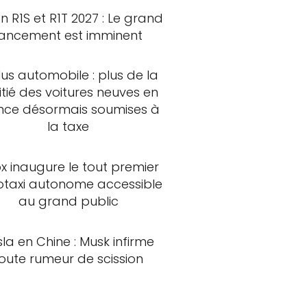
an R1S et R1T 2027 : Le grand
lancement est imminent
us automobile : plus de la
tié des voitures neuves en
nce désormais soumises à
la taxe
x inaugure le tout premier
otaxi autonome accessible
au grand public
sla en Chine : Musk infirme
oute rumeur de scission