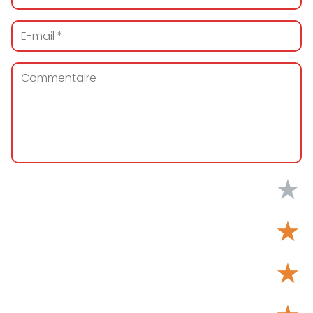
★
★
★