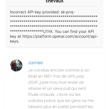
chevaux
Incorrect API key provided: sk-proj-
*********************************************
*********************************************
*********************************************
*****************U1YA. You can find your API
key at https://platform.openai.com/account/api-
keys.
James
Je conduis encore comme si on
était en 1987. Pas de GPS, pas
d’ESP, juste moi, mon levier de
vitesse et un vieux pull qui sent
l’huile chaude. J’écris sur les
voitures parce que les gens ne me
laissent plus en parler pendant les