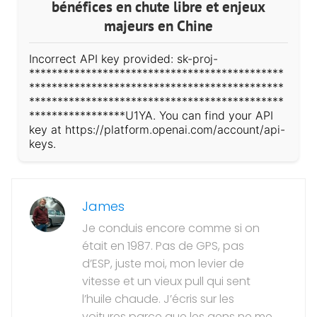
bénéfices en chute libre et enjeux
majeurs en Chine
Incorrect API key provided: sk-proj-
*********************************************
*********************************************
*********************************************
*****************U1YA. You can find your API
key at https://platform.openai.com/account/api-
keys.
James
Je conduis encore comme si on
était en 1987. Pas de GPS, pas
d’ESP, juste moi, mon levier de
vitesse et un vieux pull qui sent
l’huile chaude. J’écris sur les
voitures parce que les gens ne me