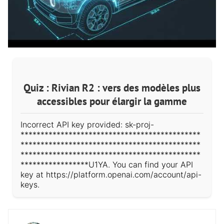
Quiz : Rivian R2 : vers des modèles plus
accessibles pour élargir la gamme
Incorrect API key provided: sk-proj-
*********************************************
*********************************************
*********************************************
*****************U1YA. You can find your API
key at https://platform.openai.com/account/api-
keys.