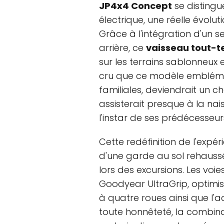
JP4x4 Concept
se distingu
électrique, une réelle évolu
Grâce à l'intégration d'un s
arrière, ce
vaisseau tout-t
sur les terrains sablonneux e
cru que ce modèle emblém
familiales, deviendrait un 
assisterait presque à la n
l'instar de ses prédécesseur
Cette redéfinition de l'ex
d'une garde au sol rehaussée,
lors des excursions. Les vo
Goodyear UltraGrip, optimi
à quatre roues ainsi que l'a
toute honnêteté, la combin