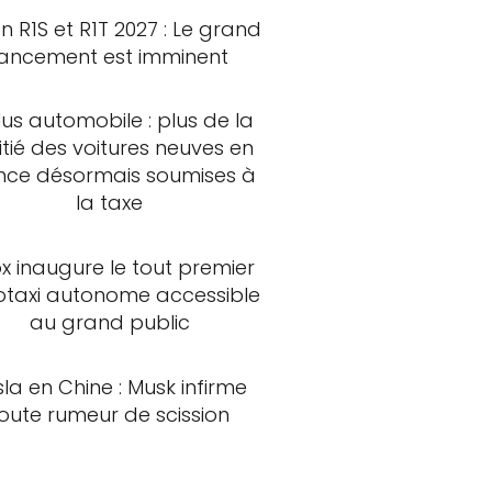
an R1S et R1T 2027 : Le grand
lancement est imminent
us automobile : plus de la
tié des voitures neuves en
nce désormais soumises à
la taxe
x inaugure le tout premier
otaxi autonome accessible
au grand public
sla en Chine : Musk infirme
oute rumeur de scission