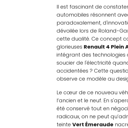
Il est fascinant de constate
automobiles résonnent avec 
paradoxalement, d'innovati
dévoilée lors de Roland-Garro
cette dualité. Ce concept 
glorieuses
Renault 4 Plein A
intégrant des technologies
soucier de l'électricité qua
accidentées ? Cette questio
observe ce modèle au desig
Le cœur de ce nouveau véhi
l’ancien et le neuf. En s'ape
été conservé tout en négoc
radicaux, on ne peut qu’ad
teinte
Vert Émeraude
nacré