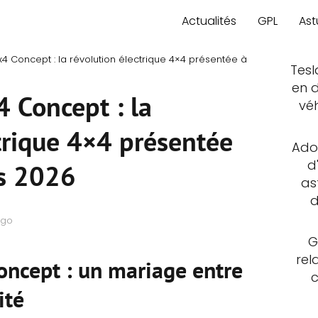
Actualités
GPL
Ast
x4 Concept : la révolution électrique 4×4 présentée à
Tesl
en d
 Concept : la
vé
trique 4×4 présentée
Adop
d
s 2026
as
d
ago
G
rel
oncept : un mariage entre
ité