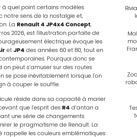
r à quel point certains modèles
Rivi
notre sens de la nostalgie et,
on. La
Renault 4 JP4x4 Concept
,
s 2026, est l'illustration parfaite de
Mal
moi
courageusement électrique évoque les
Fra
ir
et
JP4
des années 60 et 80, tout en
 contemporaines. Pourquoi donc se
nd on peut s’amuser sur des routes
Zoo
n se pose inévitablement lorsque l'on
rob
n à couper le souffle.
cule réside dans sa capacité à marier
rcevant que l'esprit des
R4
d’antan a
Te
t
iant une série de changements
mirer le pragmatisme de Renault. La
 rappelle les couleurs emblématiques