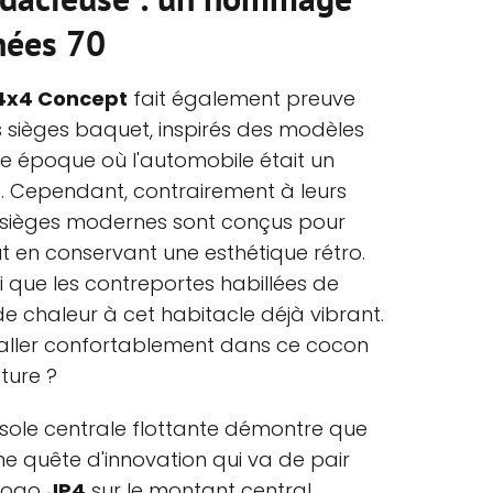
nées 70
P4x4 Concept
fait également preuve
 sièges baquet, inspirés des modèles
e époque où l'automobile était un
é. Cependant, contrairement à leurs
sièges modernes sont conçus pour
ut en conservant une esthétique rétro.
nsi que les contreportes habillées de
de chaleur à cet habitacle déjà vibrant.
staller confortablement dans ce cocon
nture ?
nsole centrale flottante démontre que
e quête d'innovation qui va de pair
 logo
JP4
sur le montant central