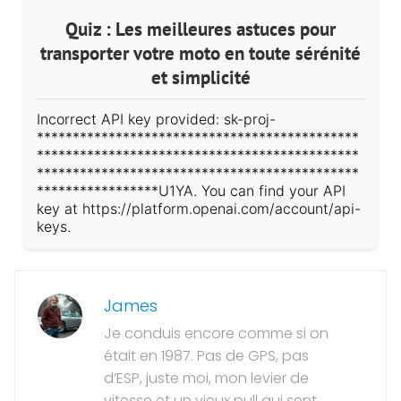
Quiz : Les meilleures astuces pour
transporter votre moto en toute sérénité
et simplicité
Incorrect API key provided: sk-proj-
*********************************************
*********************************************
*********************************************
*****************U1YA. You can find your API
key at https://platform.openai.com/account/api-
keys.
James
Je conduis encore comme si on
était en 1987. Pas de GPS, pas
d’ESP, juste moi, mon levier de
vitesse et un vieux pull qui sent