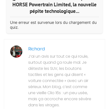
HORSE Powertrain Limited, la nouvelle
pépite technologique...
Une erreur est survenue lors du chargement du
quiz.
Richard
J’ai un avis sur tout ce qui roule,
surtout quand ça roule mal. Je
déteste les SUV, les boutons
tactiles et les gens qui disent «
voiture connectée » avec un air
sérieux. Mon blog, c’est comme
une vieille Clio 16s : un peu usée,
mais ça accroche encore sévère
dans les virages.