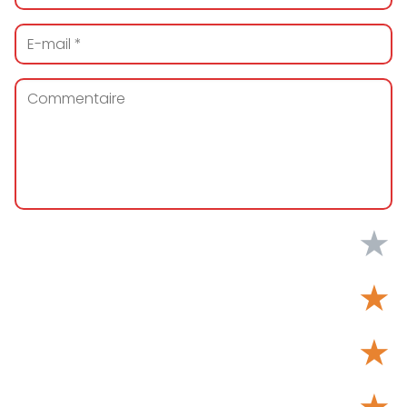
★
★
★