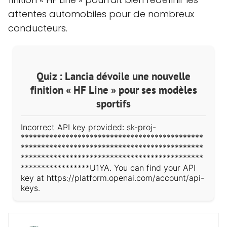
attentes automobiles pour de nombreux
conducteurs.
Quiz : Lancia dévoile une nouvelle
finition « HF Line » pour ses modèles
sportifs
Incorrect API key provided: sk-proj-
*********************************************
*********************************************
*********************************************
*****************U1YA. You can find your API
key at https://platform.openai.com/account/api-
keys.