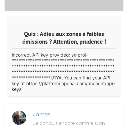
Quiz : Adieu aux zones à faibles
émissions ? Attention, prudence !
Incorrect API key provided: sk-proj-
*********************************************
*********************************************
*********************************************
*****************U1YA. You can find your API
key at https://platform.openai.com/account/api-
keys.
James
Je conduis encore comme si on