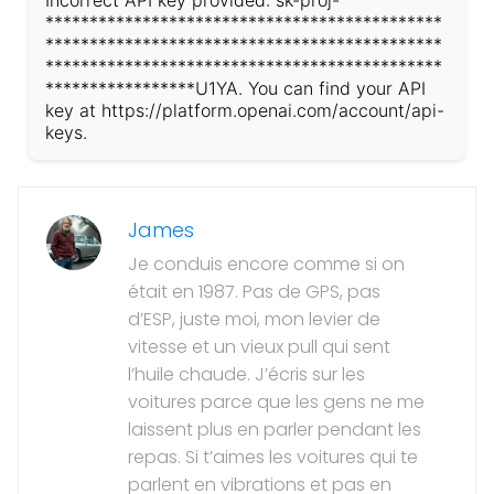
*********************************************
*********************************************
*********************************************
*****************U1YA. You can find your API
key at https://platform.openai.com/account/api-
keys.
James
Je conduis encore comme si on
était en 1987. Pas de GPS, pas
d’ESP, juste moi, mon levier de
vitesse et un vieux pull qui sent
l’huile chaude. J’écris sur les
voitures parce que les gens ne me
laissent plus en parler pendant les
repas. Si t’aimes les voitures qui te
parlent en vibrations et pas en