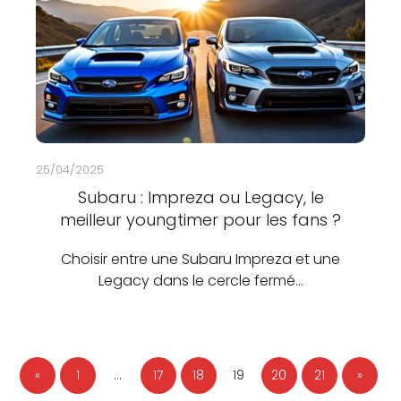
25/04/2025
Subaru : Impreza ou Legacy, le
meilleur youngtimer pour les fans ?
Choisir entre une Subaru Impreza et une
Legacy dans le cercle fermé…
«
1
…
17
18
19
20
21
»