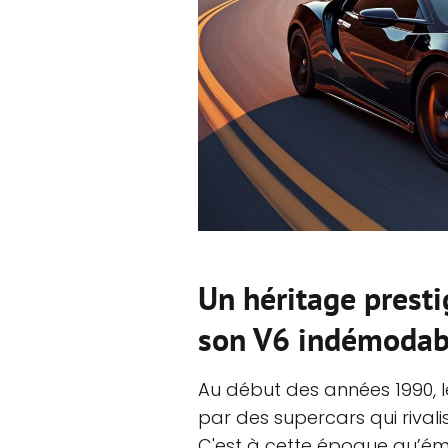
Un héritage prest
son V6 indémodab
Au début des années 1990, 
par des supercars qui rivali
C'est à cette époque qu’ém