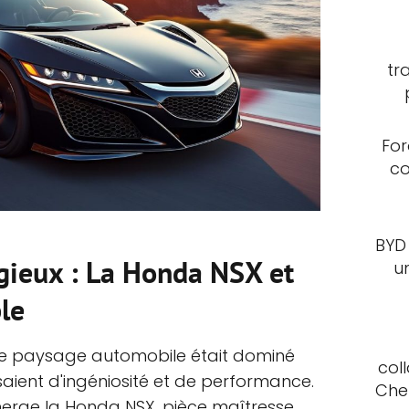
tr
For
co
BYD
igieux : La Honda NSX et
u
le
le paysage automobile était dominé
col
saient d'ingéniosité et de performance.
Che
erge la Honda NSX, pièce maîtresse