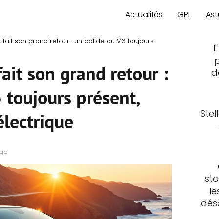
Actualités
GPL
Ast
fait son grand retour : un bolide au V6 toujours
L
p
it son grand retour :
d
 toujours présent,
Stel
électrique
ago
sta
le
déso