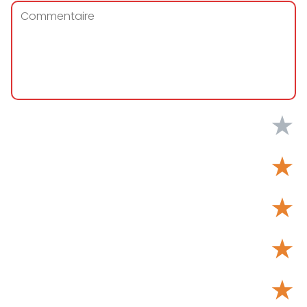
★
★
★
★
★