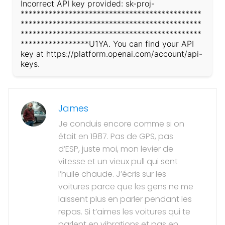
Incorrect API key provided: sk-proj-
*********************************************
*********************************************
*********************************************
*****************U1YA. You can find your API
key at https://platform.openai.com/account/api-
keys.
James
Je conduis encore comme si on
était en 1987. Pas de GPS, pas
d’ESP, juste moi, mon levier de
vitesse et un vieux pull qui sent
l’huile chaude. J’écris sur les
voitures parce que les gens ne me
laissent plus en parler pendant les
repas. Si t’aimes les voitures qui te
parlent en vibrations et pas en