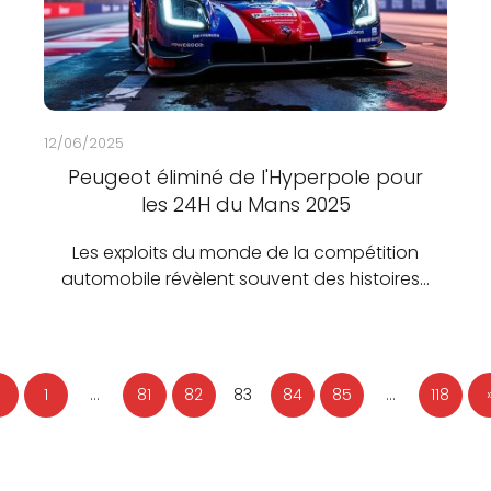
12/06/2025
Peugeot éliminé de l'Hyperpole pour
les 24H du Mans 2025
Les exploits du monde de la compétition
automobile révèlent souvent des histoires…
1
…
81
82
83
84
85
…
118