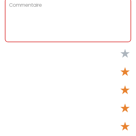
★
★
★
★
★