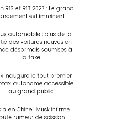
an R1S et R1T 2027 : Le grand
lancement est imminent
us automobile : plus de la
tié des voitures neuves en
nce désormais soumises à
la taxe
x inaugure le tout premier
otaxi autonome accessible
au grand public
sla en Chine : Musk infirme
oute rumeur de scission