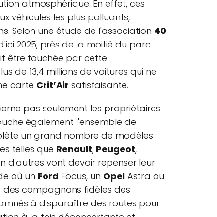
llution atmosphérique. En effet, ces
ux véhicules les plus polluants,
s. Selon une étude de l'association
40
 d'ici 2025, près de la moitié du parc
t être touchée par cette
us de 13,4 millions de voitures qui ne
ne carte
Crit’Air
satisfaisante.
rne pas seulement les propriétaires
l touche également l'ensemble de
solète un grand nombre de modèles
s telles que
Renault
,
Peugeot
,
n d'autres vont devoir repenser leur
nde où un
Ford
Focus, un
Opel
Astra ou
nt des compagnons fidèles des
amnés à disparaître des routes pour
ation à la fois déconcertante et