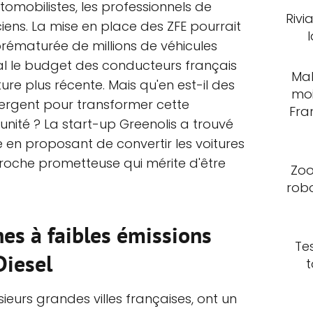
omobilistes, les professionnels de
Rivi
ciens. La mise en place des ZFE pourrait
prématurée de millions de véhicules
al le budget des conducteurs français
Mal
iture plus récente. Mais qu'en est-il des
moi
mergent pour transformer cette
Fra
unité ? La start-up Greenolis a trouvé
en proposant de convertir les voitures
roche prometteuse qui mérite d'être
Zoo
rob
es à faibles émissions
Te
Diesel
t
ieurs grandes villes françaises, ont un