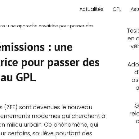
Actualités
GPL
Ast
ons : une approche novatrice pour passer des
Tesl
en d
émissions : une
vé
rice pour passer des
Adop
d
 au GPL
as
d
G
ns (ZFE) sont devenues le nouveau
rel
uvernements modernes qui cherchent à
r en milieu urbain. Ce phénomène, qui
ur certains, soulève pourtant des