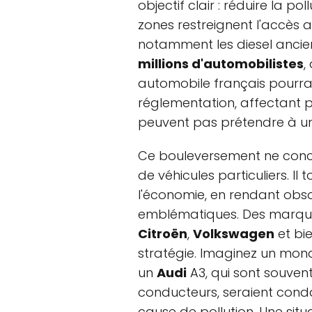
objectif clair : réduire la po
zones restreignent l'accès a
notamment les diesel ancien
millions d'automobilistes
,
automobile français pourrai
réglementation, affectant pl
peuvent pas prétendre à u
Ce bouleversement ne conce
de véhicules particuliers. I
l'économie, en rendant ob
emblématiques. Des marque
Citroën
,
Volkswagen
et bie
stratégie. Imaginez un mo
un
Audi
A3, qui sont souve
conducteurs, seraient cond
cause de pollution. Une situ