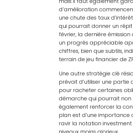
mais il faut également gard
d’amélioration commencent 
une chute des taux d’intérê
qui pourrait donner un répit
février, la dernière émission
un progrès appréciable aprè
chiffres, bien que subtils, i
terrain de jeu financier de ZF
Une autre stratégie clé résid
prévoit d’utiliser une partie 
pour racheter certaines obl
démarche qui pourrait non 
également renforcer la conf
plan est d’une importance c
ravir la notation investmen
niveaux moins glorieux.