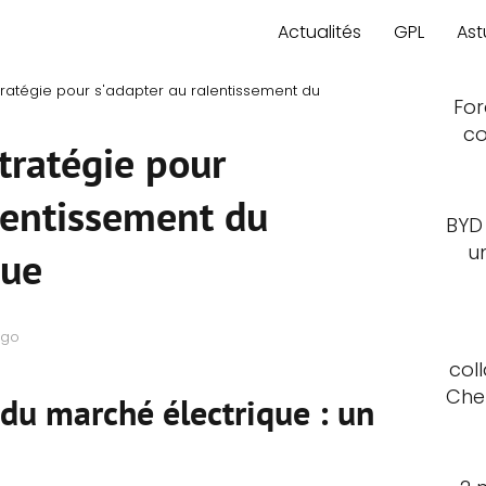
Actualités
GPL
Ast
tratégie pour s'adapter au ralentissement du
For
co
tratégie pour
lentissement du
BYD
u
que
ago
col
Che
du marché électrique : un