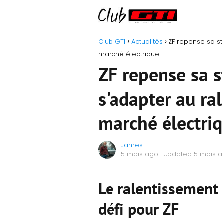
Club GTI
Actualités
ZF repense sa s
marché électrique
ZF repense sa s
s'adapter au ra
marché électri
James
5 mois ago
· Updated 5 mois 
Le ralentissement 
défi pour ZF