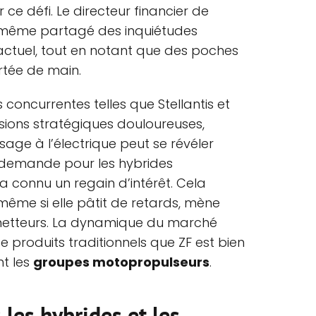
ce défi. Le directeur financier de
, a même partagé des inquiétudes
 actuel, tout en notant que des poches
rtée de main.
concurrentes telles que Stellantis et
isions stratégiques douloureuses,
ssage à l’électrique peut se révéler
a demande pour les hybrides
 connu un regain d’intérêt. Cela
même si elle pâtit de retards, mène
etteurs. La dynamique du marché
e produits traditionnels que ZF est bien
nt les
groupes motopropulseurs
.
 les hybrides et les