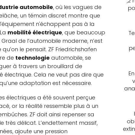
,2 
dustrie automobile
, où les vagues de
po
relâche, un témoin discret montre que
'équipement n'échappent pas à la
 La
mobilité électrique
, que beaucoup
Te
 Graal de l’automobile moderne, n’est
pe
 qu’on le pensait. ZF Friedrichshafen
ure de
technologie
automobile, se
uer à travers un brouillard de
En
é électrique. Cela ne veut pas dire que
ôt qu’une adaptation est nécessaire.
ana
ules électriques a été souvent perçue
é, or la réalité ressemble plus à un
mbûches. ZF doit ainsi repenser sa
ob
le très délicat. L’endettement massif,
exti
enées, ajoute une pression