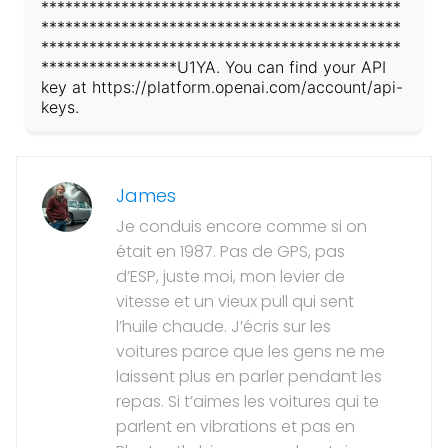
*********************************************
*********************************************
*********************************************
*****************U1YA. You can find your API
key at https://platform.openai.com/account/api-
keys.
James
Je conduis encore comme si on
était en 1987. Pas de GPS, pas
d’ESP, juste moi, mon levier de
vitesse et un vieux pull qui sent
l’huile chaude. J’écris sur les
voitures parce que les gens ne me
laissent plus en parler pendant les
repas. Si t’aimes les voitures qui te
parlent en vibrations et pas en