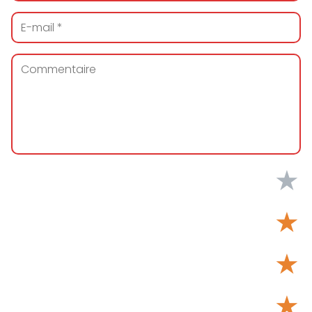
★
★
★
★