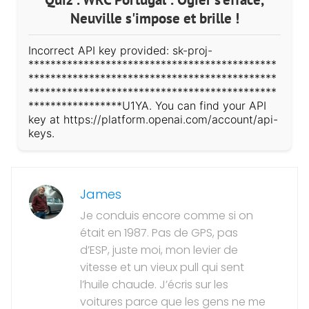
Neuville s'impose et brille !
Incorrect API key provided: sk-proj-
*********************************************
*********************************************
*********************************************
*****************U1YA. You can find your API
key at https://platform.openai.com/account/api-
keys.
James
Je conduis encore comme si on
était en 1987. Pas de GPS, pas
d’ESP, juste moi, mon levier de
vitesse et un vieux pull qui sent
l’huile chaude. J’écris sur les
voitures parce que les gens ne me