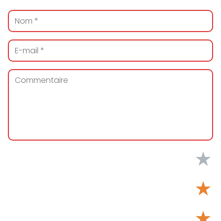
★
★
★