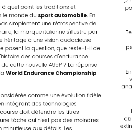
,2 
 à quel point les traditions et
po
ns le monde du
sport automobile
. En
t pas simplement une rétrospective de
ire, la marque italienne s'illustre par
Te
he héritage à une vision audacieuse
pe
se posent la question, que reste-t-il de
é l'histoire des courses d'endurance
n de cette nouvelle 499P ? La réponse
En
 la
World Endurance Championship
ana
 considérée comme une évolution fidèle
t en intégrant des technologies
course doit défendre les titres
ob
une tâche qui n'est pas des moindres
exti
n minutieuse aux détails. Les