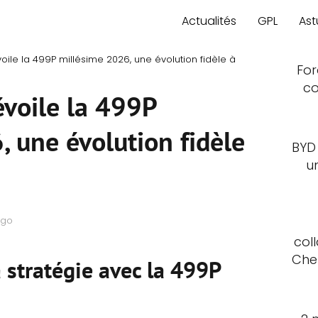
Actualités
GPL
Ast
voile la 499P millésime 2026, une évolution fidèle à
For
co
évoile la 499P
 une évolution fidèle
BYD
u
ago
col
Che
a stratégie avec la 499P