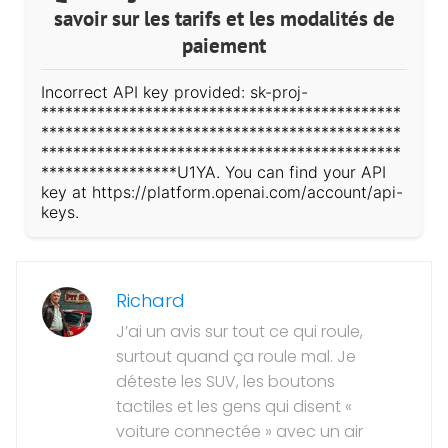
savoir sur les tarifs et les modalités de
paiement
Incorrect API key provided: sk-proj-
*********************************************
*********************************************
*********************************************
*****************U1YA. You can find your API
key at https://platform.openai.com/account/api-
keys.
Richard
J’ai un avis sur tout ce qui roule,
surtout quand ça roule mal. Je
déteste les SUV, les boutons
tactiles et les gens qui disent «
voiture connectée » avec un air