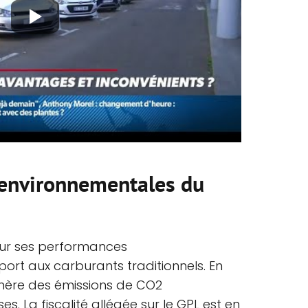
 environnementales du
our ses performances
rt aux carburants traditionnels. En
il génère des émissions de CO2
. La fiscalité allégée sur le GPL est en