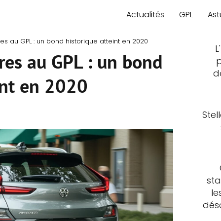
Actualités
GPL
Ast
es au GPL : un bond historique atteint en 2020
L
res au GPL : un bond
p
d
int en 2020
Stel
sta
le
déso