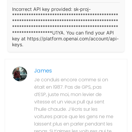
Incorrect API key provided: sk-proj-
*********************************************
*********************************************
*********************************************
*****************U1YA. You can find your API
key at https://platform.openai.com/account/api-
keys.
James
Je conduis encore comme si on
était en 1987. Pas de GPS, pas
d’ESP, juste moi, mon levier de
vitesse et un vieux pull qui sent
l’huile chaude. J’écris sur les
voitures parce que les gens ne me
laissent plus en parler pendant les
repas. Si t’aimes les voitures qui te