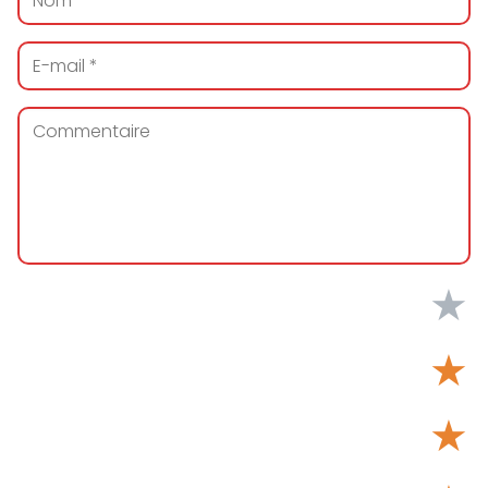
★
★
★