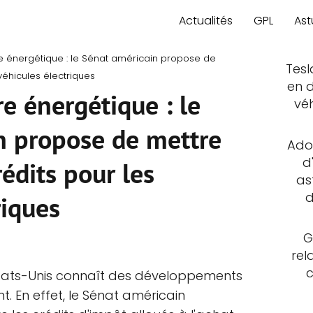
Actualités
GPL
Ast
e énergétique : le Sénat américain propose de
Tesl
véhicules électriques
en d
e énergétique : le
vé
n propose de mettre
Adop
d
édits pour les
as
d
riques
G
rel
États-Unis connaît des développements
nt. En effet, le Sénat américain