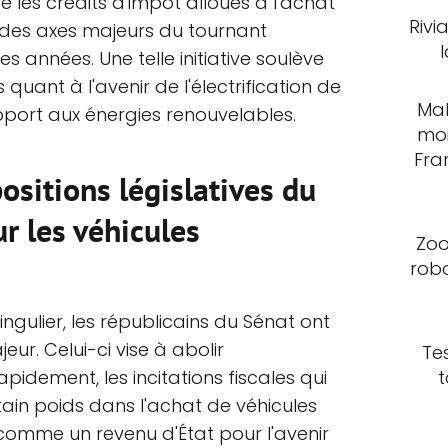
e les crédits d'impôt alloués à l'achat
Rivi
n des axes majeurs du tournant
s années. Une telle initiative soulève
quant à l'avenir de l'électrification de
Mal
pport aux énergies renouvelables.
moi
Fra
ositions législatives du
r les véhicules
Zoo
rob
ingulier, les républicains du Sénat ont
eur. Celui-ci vise à abolir
Te
t
pidement, les incitations fiscales qui
tain poids dans l'achat de véhicules
 comme un revenu d'État pour l'avenir