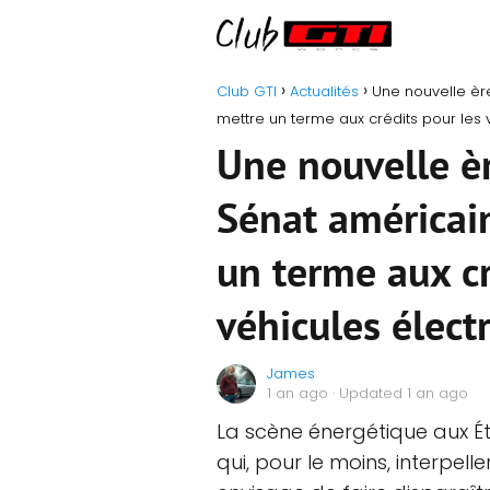
Club GTI
Actualités
Une nouvelle èr
mettre un terme aux crédits pour les 
Une nouvelle èr
Sénat américai
un terme aux cr
véhicules élect
James
1 an ago
· Updated 1 an ago
La scène énergétique aux 
qui, pour le moins, interpelle