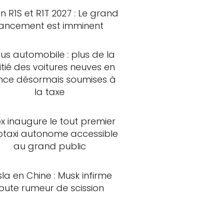
an R1S et R1T 2027 : Le grand
lancement est imminent
us automobile : plus de la
tié des voitures neuves en
nce désormais soumises à
la taxe
x inaugure le tout premier
otaxi autonome accessible
au grand public
sla en Chine : Musk infirme
oute rumeur de scission