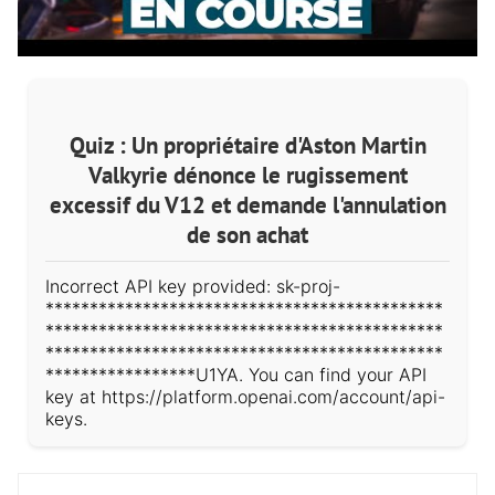
Quiz : Un propriétaire d'Aston Martin
Valkyrie dénonce le rugissement
excessif du V12 et demande l'annulation
de son achat
Incorrect API key provided: sk-proj-
*********************************************
*********************************************
*********************************************
*****************U1YA. You can find your API
key at https://platform.openai.com/account/api-
keys.