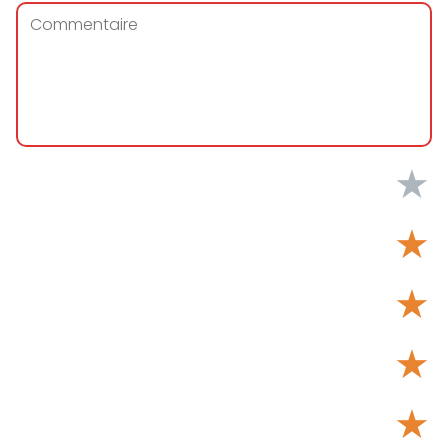
★
★
★
★
★