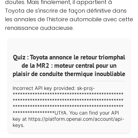
doutes. Mais finalement, il appartient à
Toyota de s'inscrire de façon définitive dans
les annales de l'histoire automobile avec cette
renaissance audacieuse.
Quiz : Toyota annonce le retour triomphal
de la MR2 : moteur central pour un
plaisir de conduite thermique inoubliable
Incorrect API key provided: sk-proj-
*********************************************
*********************************************
*********************************************
*****************U1YA. You can find your API
key at https://platform.openai.com/account/api-
keys.