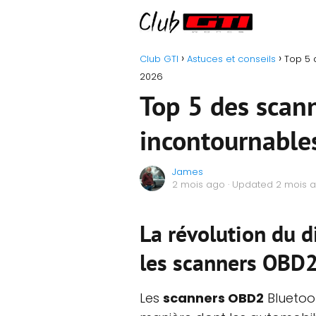
Club GTI
Astuces et conseils
Top 5 
2026
Top 5 des scan
incontournable
James
2 mois ago
· Updated 2 mois 
La révolution du 
les scanners OBD2
Les
scanners OBD2
Bluetoo