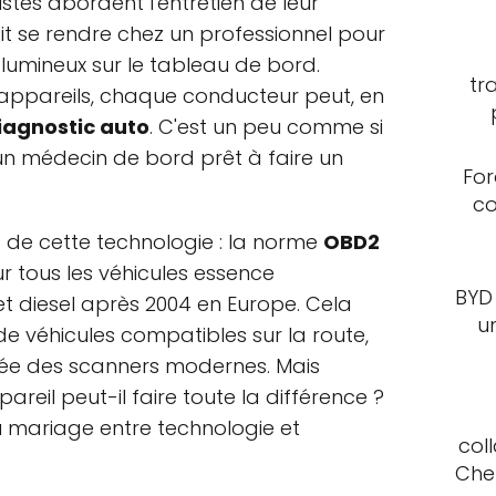
stes abordent l'entretien de leur
lait se rendre chez un professionnel pour
 lumineux sur le tableau de bord.
tr
s appareils, chaque conducteur peut, en
iagnostic auto
. C'est un peu comme si
un médecin de bord prêt à faire un
For
co
s de cette technologie : la norme
OBD2
r tous les véhicules essence
BYD
t diesel après 2004 en Europe. Cela
u
s de véhicules compatibles sur la route,
tée des scanners modernes. Mais
areil peut-il faire toute la différence ?
du mariage entre technologie et
col
Che