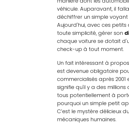
manière dont les automobili
véhicule. Auparavant, il fal
déchiffrer un simple voyant
Aujourd'hui, avec ces petit
toute simplicité, gérer son
d
chaque voiture se dotait d'
check-up à tout moment.
Un fait intéressant à propo
est devenue obligatoire pou
commercialisés après 2001 e
signifie qu'il y a des million
tous potentiellement à por
pourquoi un simple petit app
C’est le mystère délicieux 
mécaniques humaines.