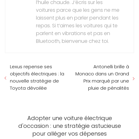
l’huile chaude. J’écris sur les
voitures parce que les gens ne me
laissent plus en parler pendant les
repas. Si t’aimes les voitures qui te
parlent en vibrations et pas en
Bluetooth, bienvenue chez toi.
Lexus repense ses
Antonelli brille à
objectifs électriques : la
Monaco dans un Grand
nouvelle stratégie de
Prix marqué par une
Toyota dévoilée
pluie de pénalités
Adopter une voiture électrique
d'occasion : une stratégie astucieuse
pour alléger vos dépenses