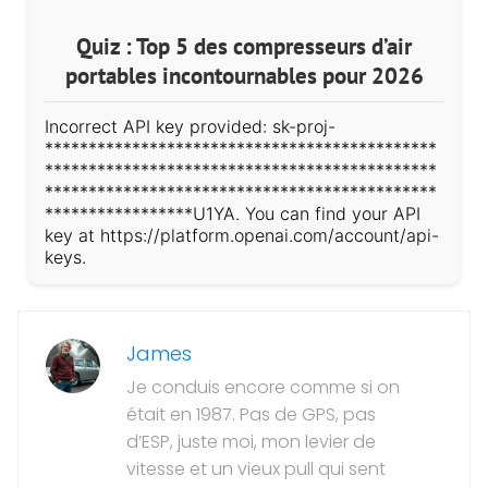
Quiz : Top 5 des compresseurs d’air
portables incontournables pour 2026
Incorrect API key provided: sk-proj-
*********************************************
*********************************************
*********************************************
*****************U1YA. You can find your API
key at https://platform.openai.com/account/api-
keys.
James
Je conduis encore comme si on
était en 1987. Pas de GPS, pas
d’ESP, juste moi, mon levier de
vitesse et un vieux pull qui sent