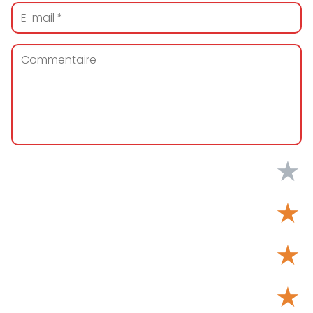
★
★
★
★