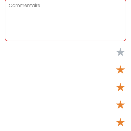
★
★
★
★
★