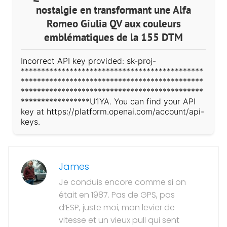
nostalgie en transformant une Alfa
Romeo Giulia QV aux couleurs
emblématiques de la 155 DTM
Incorrect API key provided: sk-proj-
*********************************************
*********************************************
*********************************************
*****************U1YA. You can find your API
key at https://platform.openai.com/account/api-
keys.
James
Je conduis encore comme si on
était en 1987. Pas de GPS, pas
d’ESP, juste moi, mon levier de
vitesse et un vieux pull qui sent