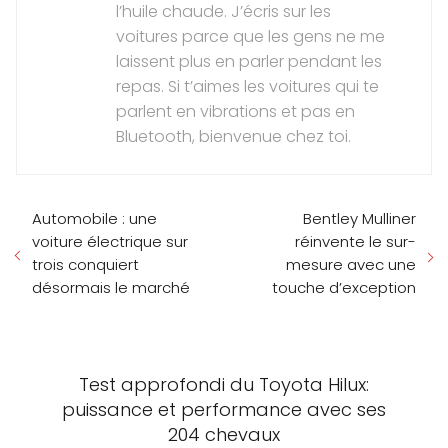
l’huile chaude. J’écris sur les
voitures parce que les gens ne me
laissent plus en parler pendant les
repas. Si t’aimes les voitures qui te
parlent en vibrations et pas en
Bluetooth, bienvenue chez toi.
Automobile : une
Bentley Mulliner
voiture électrique sur
réinvente le sur-
trois conquiert
mesure avec une
désormais le marché
touche d’exception
Test approfondi du Toyota Hilux:
puissance et performance avec ses
204 chevaux