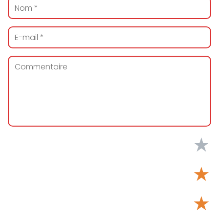
★
★
★