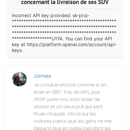
concernant la livraison de ses SUV
Incorrect API key provided: sk-proj-
*********************************************
*********************************************
*********************************************
*****************U1YA. You can find your API
key at https://platform.openai.com/account/api-
keys.
James
Je conduis encore comme si on
était en 1987. Pas de GPS, pas
d’ESP, juste moi, mon levier de
vitesse et un vieux pull qui sent
l’huile chaude. J’écris sur les
voitures parce que les gens ne me
laissent plus en parler pendant les