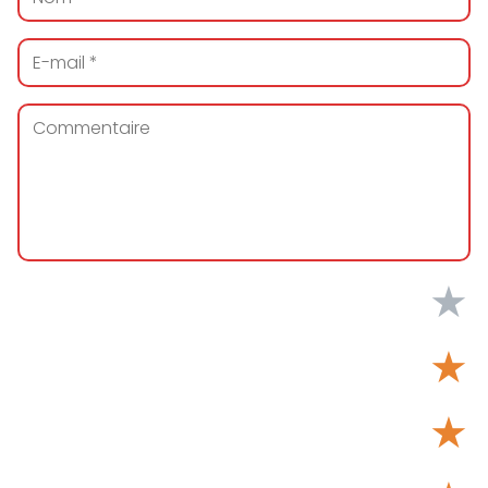
★
★
★