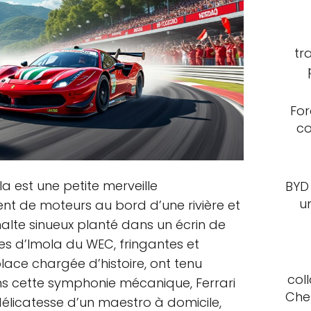
tr
For
co
ola est une petite merveille
BYD
u
ent de moteurs au bord d’une rivière et
halte sinueux planté dans un écrin de
res d’Imola du WEC, fringantes et
ce chargée d’histoire, ont tenu
col
ns cette symphonie mécanique, Ferrari
Che
délicatesse d’un maestro à domicile,