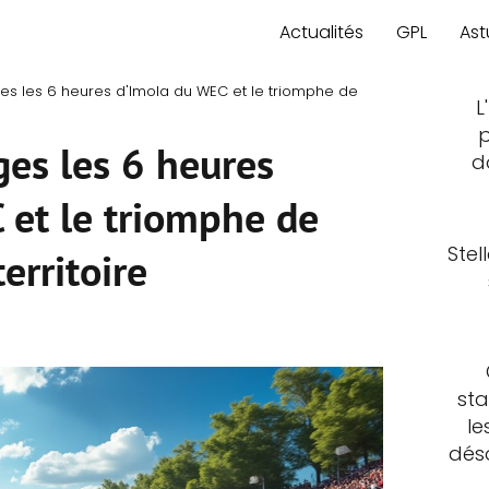
Actualités
GPL
Ast
es les 6 heures d'Imola du WEC et le triomphe de
L
p
ges les 6 heures
d
 et le triomphe de
Stel
territoire
sta
le
déso