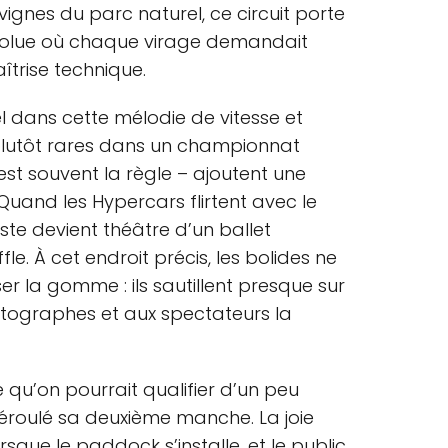
ignes du parc naturel, ce circuit porte
volue où chaque virage demandait
îtrise technique.
iel dans cette mélodie de vitesse et
– plutôt rares dans un championnat
est souvent la règle – ajoutent une
uand les Hypercars flirtent avec le
iste devient théâtre d’un ballet
e. À cet endroit précis, les bolides ne
r la gomme : ils sautillent presque sur
hotographes et aux spectateurs la
e qu’on pourrait qualifier d’un peu
éroulé sa deuxième manche. La joie
rsque le paddock s’installe, et le public