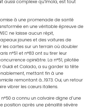
uit aussi complexe qu’Imola, est tout
romise à une promenade de santé
 transformée en une véritable épreuve de
 WEC ne laisse aucun répit,
peaux jaunes et des voitures de
r les cartes sur un terrain où doubler
aris n°51 et n°83 ont su tirer leur
oncurrence opiniâtre. La n°51, pilotée
er Guidi et Calado, a su garder la tête
enablement, mettant fin à une
micile remontant à...1973. Oui, un retour
re vibrer les cœurs italiens.
a n°50 a connu un calvaire digne d’une
6e position après une pénalité sévère