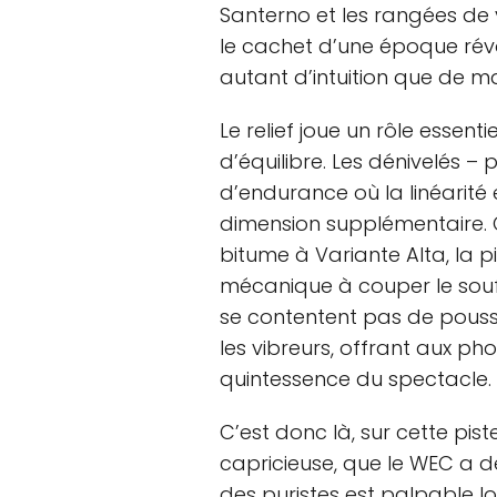
Santerno et les rangées de v
le cachet d’une époque ré
autant d’intuition que de ma
Le relief joue un rôle essent
d’équilibre. Les dénivelés 
d’endurance où la linéarité 
dimension supplémentaire. Q
bitume à Variante Alta, la p
mécanique à couper le souffl
se contentent pas de pousse
les vibreurs, offrant aux p
quintessence du spectacle.
C’est donc là, sur cette pist
capricieuse, que le WEC a d
des puristes est palpable lo