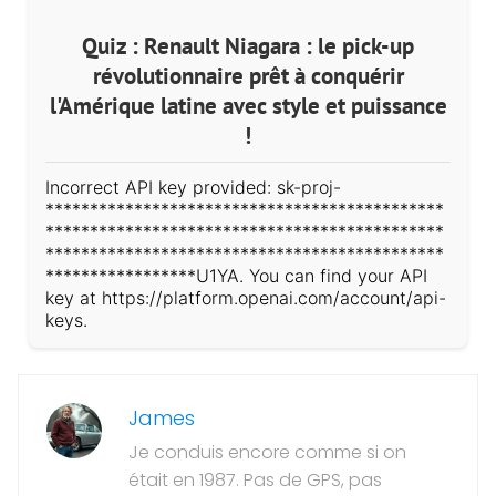
Quiz : Renault Niagara : le pick-up
révolutionnaire prêt à conquérir
l'Amérique latine avec style et puissance
!
Incorrect API key provided: sk-proj-
*********************************************
*********************************************
*********************************************
*****************U1YA. You can find your API
key at https://platform.openai.com/account/api-
keys.
James
Je conduis encore comme si on
était en 1987. Pas de GPS, pas