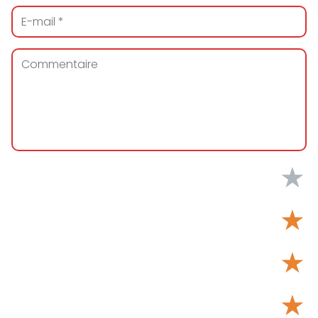
★
★
★
★