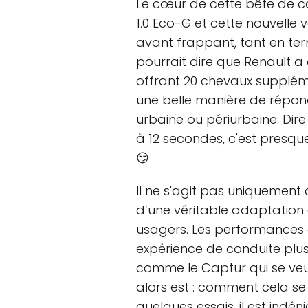
Le cœur de cette bête de c
1.0 Eco-G et cette nouvelle 
avant frappant, tant en te
pourrait dire que Renault a
offrant 20 chevaux supplém
une belle manière de répon
urbaine ou périurbaine. Dire
à 12 secondes, c'est presque 
😏
Il ne s'agit pas uniquement
d’une véritable adaptation
usagers. Les performances 
expérience de conduite plus
comme le Captur qui se veu
alors est : comment cela se t
quelques essais, il est indé