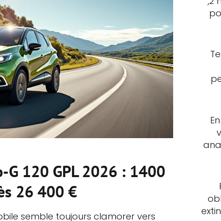
,2 
po
Te
pe
En
ana
o-G 120 GPL 2026 : 1400
ès 26 400 €
ob
exti
ile semble toujours clamorer vers