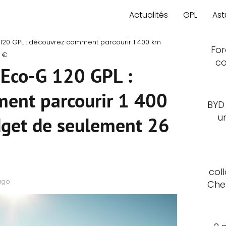
Actualités
GPL
Ast
120 GPL : découvrez comment parcourir 1 400 km
For
 €
co
 Eco-G 120 GPL :
ent parcourir 1 400
BYD
u
get de seulement 26
col
ago
Che