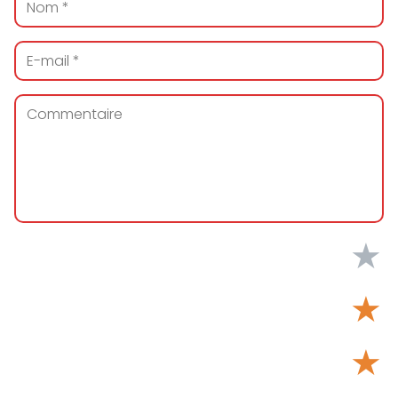
★
★
★