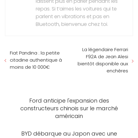
laissent plus en parler pendant les
repas. Si t’aimes les voitures qui te
parlent en vibrations et pas en
Bluetooth, bienvenue chez toi.
La légendaire Ferrari
Fiat Pandina : la petite
F92A de Jean Alesi
citadine authentique à
bientôt disponible aux
moins de 10 000€
enchères
Ford anticipe l'expansion des
constructeurs chinois sur le marché
américain
BYD débarque au Japon avec une