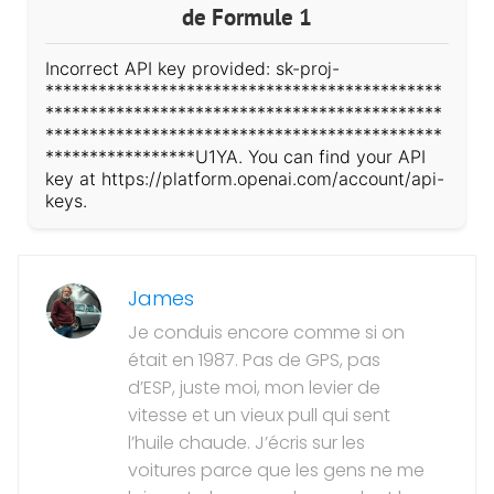
de Formule 1
Incorrect API key provided: sk-proj-
*********************************************
*********************************************
*********************************************
*****************U1YA. You can find your API
key at https://platform.openai.com/account/api-
keys.
James
Je conduis encore comme si on
était en 1987. Pas de GPS, pas
d’ESP, juste moi, mon levier de
vitesse et un vieux pull qui sent
l’huile chaude. J’écris sur les
voitures parce que les gens ne me