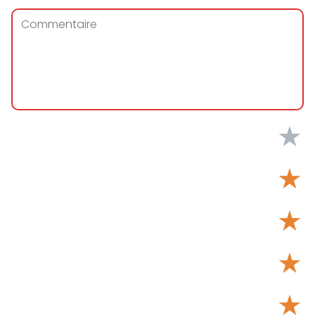
★
★
★
★
★