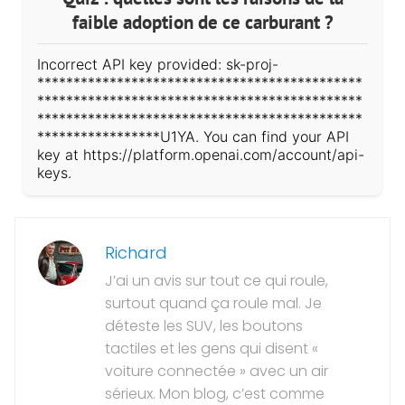
faible adoption de ce carburant ?
Incorrect API key provided: sk-proj-
*********************************************
*********************************************
*********************************************
*****************U1YA. You can find your API
key at https://platform.openai.com/account/api-
keys.
Richard
J’ai un avis sur tout ce qui roule,
surtout quand ça roule mal. Je
déteste les SUV, les boutons
tactiles et les gens qui disent «
voiture connectée » avec un air
sérieux. Mon blog, c’est comme