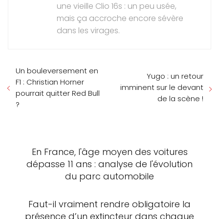
une vieille Clio 16s : un peu usée,
mais ça accroche encore sévère
dans les virages.
Un bouleversement en
Yugo : un retour
F1 : Christian Horner
imminent sur le devant
pourrait quitter Red Bull
de la scène !
?
En France, l'âge moyen des voitures
dépasse 11 ans : analyse de l'évolution
du parc automobile
Faut-il vraiment rendre obligatoire la
présence d’un extincteur dans chaque