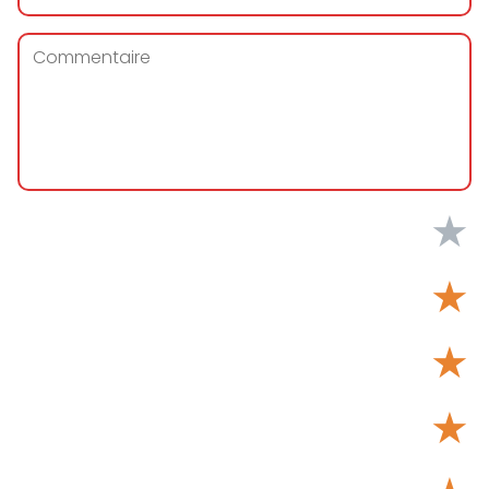
★
★
★
★