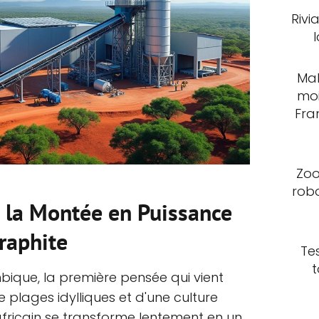
Rivi
Mal
moi
Fra
Zoo
rob
 la Montée en Puissance
Graphite
Te
t
ique, la première pensée qui vient
de plages idylliques et d'une culture
fricain se transforme lentement en un