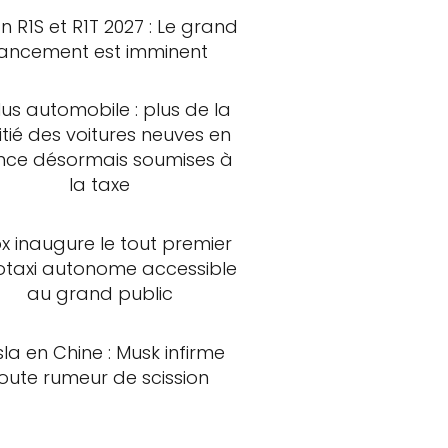
an R1S et R1T 2027 : Le grand
lancement est imminent
us automobile : plus de la
tié des voitures neuves en
nce désormais soumises à
la taxe
x inaugure le tout premier
otaxi autonome accessible
au grand public
sla en Chine : Musk infirme
oute rumeur de scission