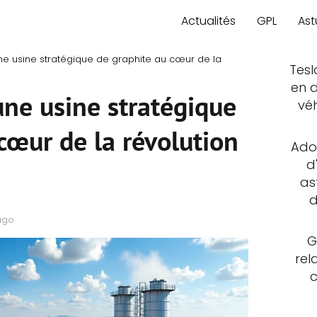
Actualités
GPL
Ast
e usine stratégique de graphite au cœur de la
Tesl
en d
ne usine stratégique
vé
cœur de la révolution
Adop
d
as
d
ago
G
rel