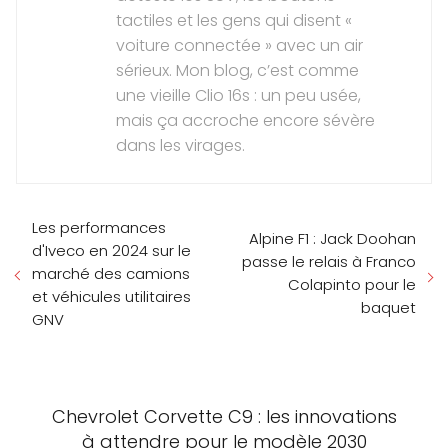
tactiles et les gens qui disent «
voiture connectée » avec un air
sérieux. Mon blog, c’est comme
une vieille Clio 16s : un peu usée,
mais ça accroche encore sévère
dans les virages.
Les performances
Alpine F1 : Jack Doohan
d'Iveco en 2024 sur le
passe le relais à Franco
marché des camions
Colapinto pour le
et véhicules utilitaires
baquet
GNV
Chevrolet Corvette C9 : les innovations
à attendre pour le modèle 2030