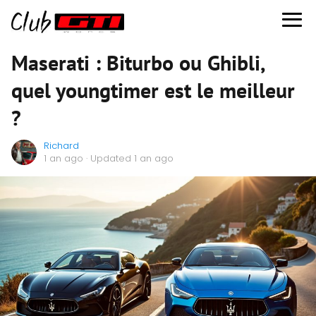
Maserati : Biturbo ou Ghibli,
quel youngtimer est le meilleur
?
Richard
1 an ago
· Updated 1 an ago