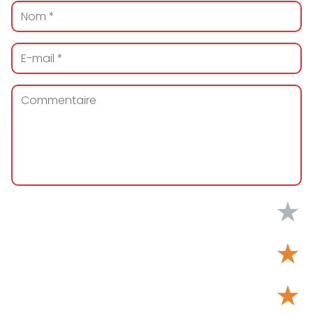
★
★
★