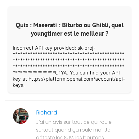
Quiz : Maserati : Biturbo ou Ghibli, quel
youngtimer est le meilleur ?
Incorrect API key provided: sk-proj-
*********************************************
*********************************************
*********************************************
*****************U1YA. You can find your API
key at https://platform.openai.com/account/api-
keys.
Richard
J’ai un avis sur tout ce qui roule,
surtout quand ça roule mal. Je
déteste les SUV, les boutons