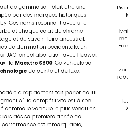
aut de gamme semblait être une
Rivi
upée par des marques historiques
ley. Ces noms résonnent avec une
courbe et chaque éclat de chrome
Mal
moi
tage et de savoir-faire ancestral.
Fra
ies de domination occidentale, un
eur JAC, en collaboration avec Huawei,
x : la
Maextro S800
. Ce véhicule se
Zoo
echnologie
de pointe et du luxe,
rob
odèle a rapidement fait parler de lui,
gment où la compétitivité est à son
Te
t
posé comme le véhicule le plus vendu en
ollars dès sa première année de
le performance est remarquable,