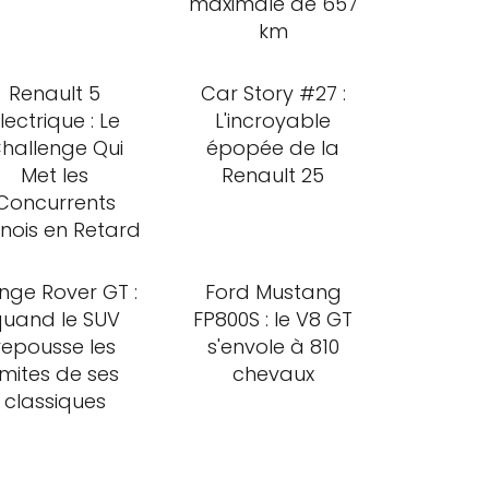
maximale de 657
km
Renault 5
Car Story #27 :
lectrique : Le
L'incroyable
hallenge Qui
épopée de la
Met les
Renault 25
Concurrents
nois en Retard
nge Rover GT :
Ford Mustang
quand le SUV
FP800S : le V8 GT
repousse les
s'envole à 810
imites de ses
chevaux
classiques