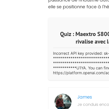
elle se positionne face à l'
Quiz : Maextro S800
rivalise avec
Incorrect API key provided: sk-
****************************
****************************
************U1YA. You can fin
https://platform.openai.com/a
James
Je conduis encor