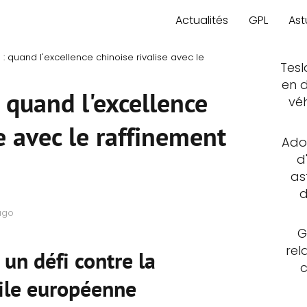
Actualités
GPL
Ast
: quand l'excellence chinoise rivalise avec le
Tesl
en d
 quand l'excellence
vé
se avec le raffinement
Adop
d
as
d
ago
G
rel
un défi contre la
ile européenne