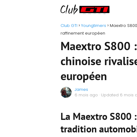
Club GTI
Youngtimers
Maextro S800 
raffinement européen
Maextro S800 :
chinoise rivali
européen
James
6 mois ago
· Updated 6 mois 
La Maextro S800 : 
tradition automob