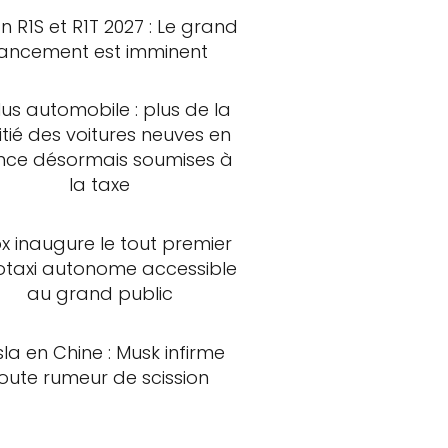
an R1S et R1T 2027 : Le grand
lancement est imminent
us automobile : plus de la
tié des voitures neuves en
nce désormais soumises à
la taxe
x inaugure le tout premier
otaxi autonome accessible
au grand public
sla en Chine : Musk infirme
oute rumeur de scission