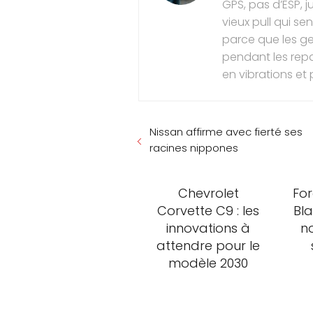
GPS, pas d’ESP, j
vieux pull qui sen
parce que les ge
pendant les repas
en vibrations et
Nissan affirme avec fierté ses
racines nippones
Chevrolet
Fo
Corvette C9 : les
Bla
innovations à
n
attendre pour le
modèle 2030