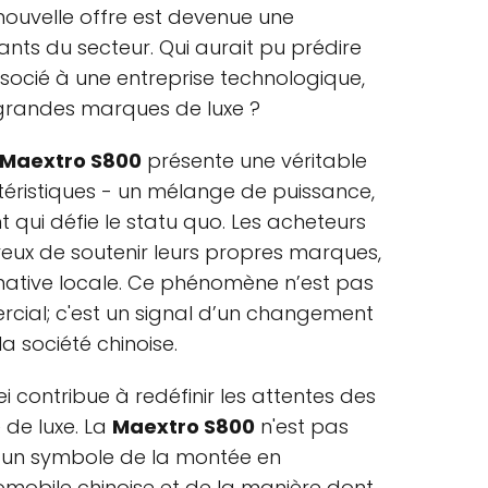
 nouvelle offre est devenue une
ants du secteur. Qui aurait pu prédire
ssocié à une entreprise technologique,
s grandes marques de luxe ?
Maextro S800
présente une véritable
éristiques - un mélange de puissance,
 qui défie le statu quo. Les acheteurs
ireux de soutenir leurs propres marques,
rnative locale. Ce phénomène n’est pas
cial; c'est un signal d’un changement
a société chinoise.
ei contribue à redéfinir les attentes des
de luxe. La
Maextro S800
n'est pas
t un symbole de la montée en
tomobile chinoise et de la manière dont