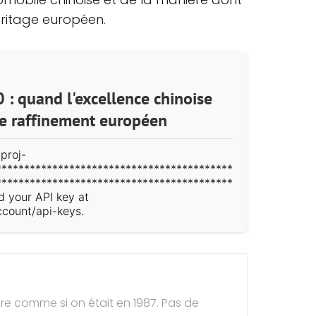
héritage européen.
 : quand l'excellence chinoise
 le raffinement européen
proj-
******************************************
******************************************
d your API key at
ccount/api-keys.
e comme si on était en 1987. Pas de