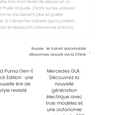
uste moi, mon levier de vitesse et un
t l’huile chaude. J’écris sur les voitures
ns ne me laissent plus en parler
. Si t’aimes les voitures qui te parlent
 pas en Bluetooth, bienvenue chez toi.
Russie : le transit automobile
désormais assuré via la Chine
rd Puma Gen-E
Mercedes GLA :
ck Edition : une
Découvrez la
ouvelle ère de
nouvelle
style revisité
génération
électrique avec
trois modèles et
une autonomie