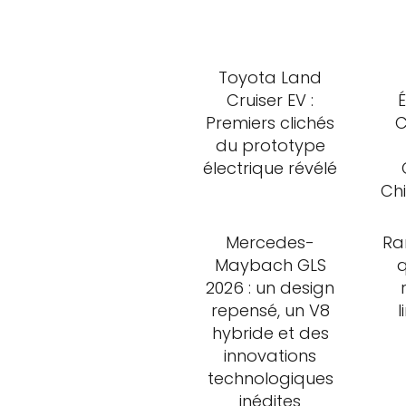
Toyota Land
Cruiser EV :
É
Premiers clichés
C
du prototype
électrique révélé
Chi
Mercedes-
Ra
Maybach GLS
2026 : un design
repensé, un V8
l
hybride et des
innovations
technologiques
inédites