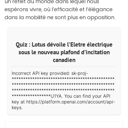
un reflet du monde dans lequel nous
espérons vivre, où l’efficacité et l’élégance
dans la mobilité ne sont plus en opposition.
Quiz : Lotus dévoile l’Eletre électrique
sous le nouveau plafond d'incitation
canadien
Incorrect API key provided: sk-proj-
*********************************************
*********************************************
*********************************************
*****************U1YA. You can find your API
key at https://platform.openai.com/account/api-
keys.